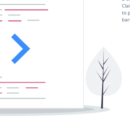
Cla
to 
bar