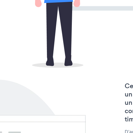
Ce
un
un
co
tim
D'a