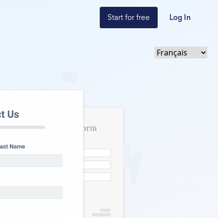
Start for free
Log In