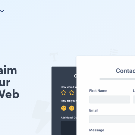
aim
ur
Web