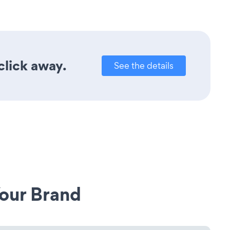
click away.
See the details
our Brand