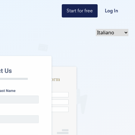
Start for free
Log In