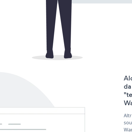
Al
da
"t
Wa
Alt
sou
War