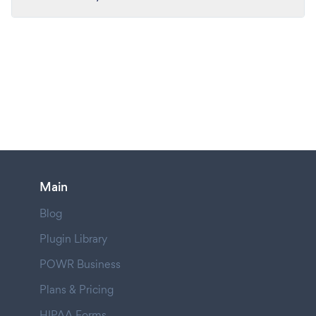
Main
Blog
Plugin Library
POWR Business
Plans & Pricing
HIPAA Forms