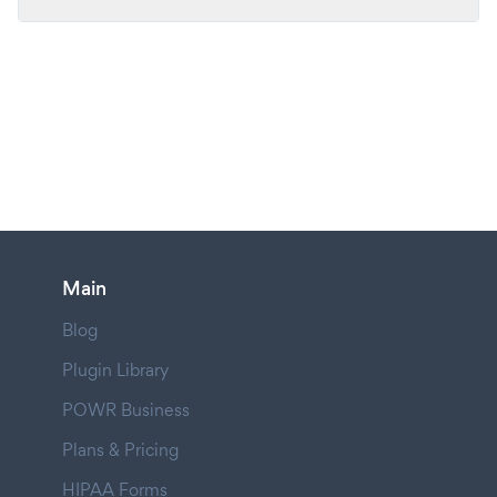
Main
Blog
Plugin Library
POWR Business
Plans & Pricing
HIPAA Forms