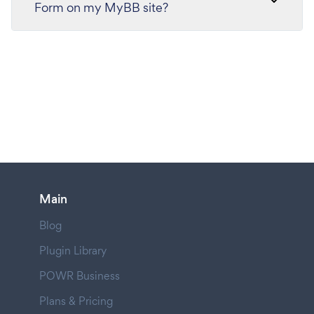
Form on my MyBB site?
Main
Blog
Plugin Library
POWR Business
Plans & Pricing