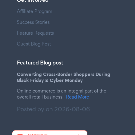
Get Involved
Affiliate Program
Success Stories
Feature Requests
Guest Blog Post
Featured Blog post
Converting Cross-Border Shoppers During
Black Friday & Cyber Monday
Online commerce is an integral part of the
overall retail business.
Read More
Posted by on
2026-08-06