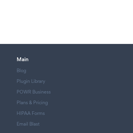
Main
Blog
Plugin Library
POWR Business
Plans & Pricing
HIPAA Forms
Email Blast