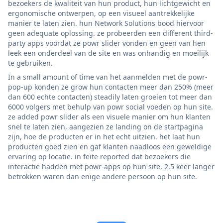
bezoekers de kwaliteit van hun product, hun lichtgewicht en
ergonomische ontwerpen, op een visueel aantrekkelijke
manier te laten zien. hun Network Solutions bood hiervoor
geen adequate oplossing. ze probeerden een different third-
party apps voordat ze powr slider vonden en geen van hen
leek een onderdeel van de site en was onhandig en moeilijk
te gebruiken.
In a small amount of time van het aanmelden met de powr-
pop-up konden ze grow hun contacten meer dan 250% (meer
dan 600 echte contacten) steadily laten groeien tot meer dan
6000 volgers met behulp van powr social voeden op hun site.
ze added powr slider als een visuele manier om hun klanten
snel te laten zien, aangezien ze landing on de startpagina
zijn, hoe de producten er in het echt uitzien. het laat hun
producten goed zien en gaf klanten naadloos een geweldige
ervaring op locatie. in feite reported dat bezoekers die
interactie hadden met powr-apps op hun site, 2,5 keer langer
betrokken waren dan enige andere persoon op hun site.