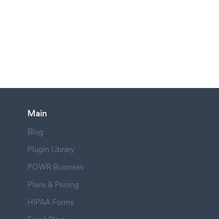
Main
Blog
Plugin Library
POWR Business
Plans & Pricing
HIPAA Forms