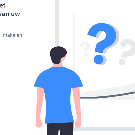
et
van uw
e, make en