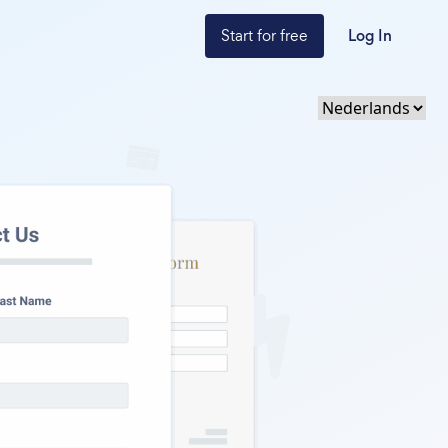
Start for free
Log In