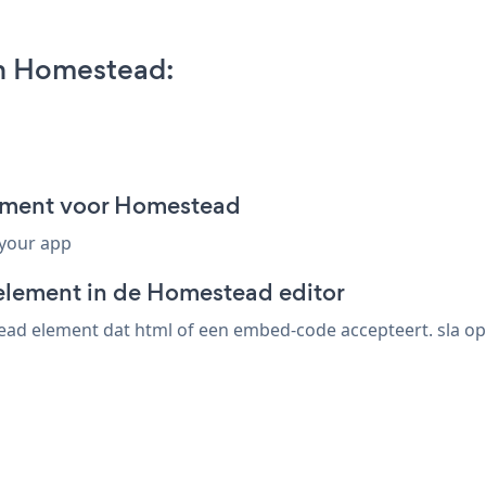
n Homestead:
gment voor Homestead
 your app
element in de Homestead editor
d element dat html of een embed-code accepteert. sla op, 