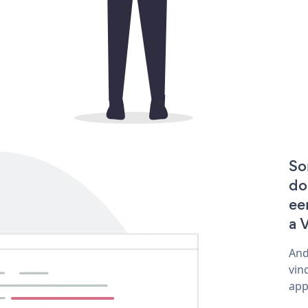
So
do
ee
a 
And
vin
app