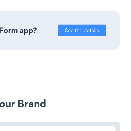
 Form app?
See the details
our Brand