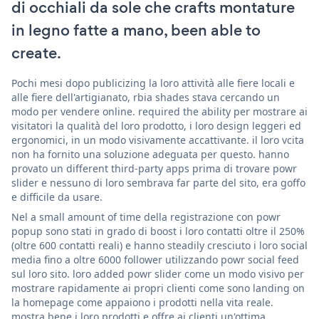
di occhiali da sole che crafts montature
in legno fatte a mano, been able to
create.
Pochi mesi dopo publicizing la loro attività alle fiere locali e
alle fiere dell'artigianato, rbia shades stava cercando un
modo per vendere online. required the ability per mostrare ai
visitatori la qualità del loro prodotto, i loro design leggeri ed
ergonomici, in un modo visivamente accattivante. il loro vcita
non ha fornito una soluzione adeguata per questo. hanno
provato un different third-party apps prima di trovare powr
slider e nessuno di loro sembrava far parte del sito, era goffo
e difficile da usare.
Nel a small amount of time della registrazione con powr
popup sono stati in grado di boost i loro contatti oltre il 250%
(oltre 600 contatti reali) e hanno steadily cresciuto i loro social
media fino a oltre 6000 follower utilizzando powr social feed
sul loro sito. loro added powr slider come un modo visivo per
mostrare rapidamente ai propri clienti come sono landing on
la homepage come appaiono i prodotti nella vita reale.
mostra bene i loro prodotti e offre ai clienti un'ottima