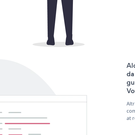
Al
da
gu
Vo
Alt
com
at 