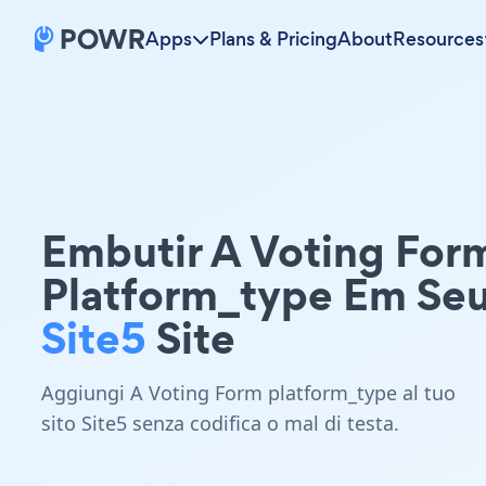
Apps
Plans & Pricing
About
Resources
Embutir A Voting For
Platform_type Em Se
Site5
Site
Aggiungi A Voting Form platform_type al tuo
sito Site5 senza codifica o mal di testa.