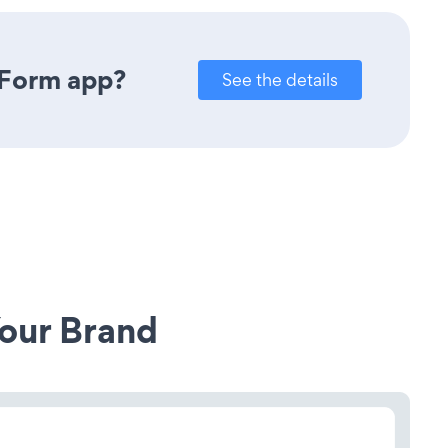
 Form app?
See the details
our Brand