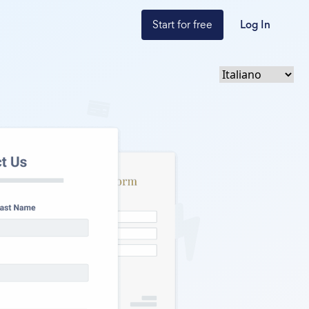
Start for free
Log In