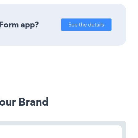
 Form app?
See the details
our Brand