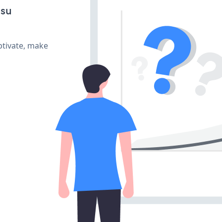
 su
ptivate, make