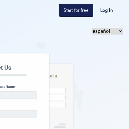
Start for free
Log In