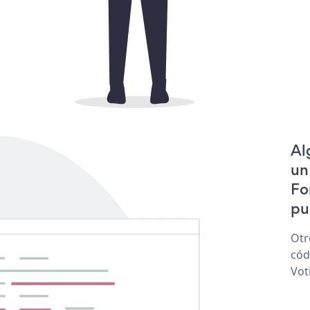
Al
un
Fo
pu
Otr
cód
Vot