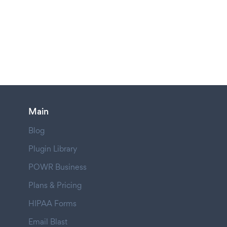
Main
Blog
Plugin Library
POWR Business
Plans & Pricing
HIPAA Forms
Email Blast