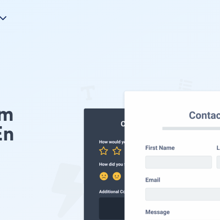
rm
En