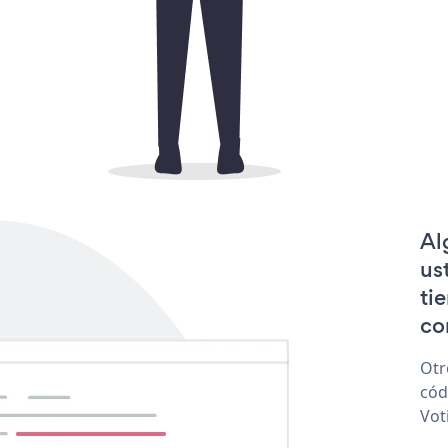
Al
us
ti
co
Otr
cód
Vot