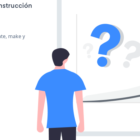
onstrucción
ate, make y