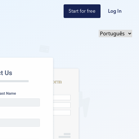
Start for free
Log In