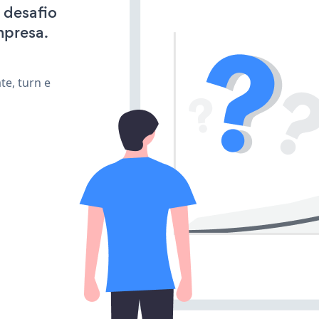
 desafio
mpresa.
te, turn e