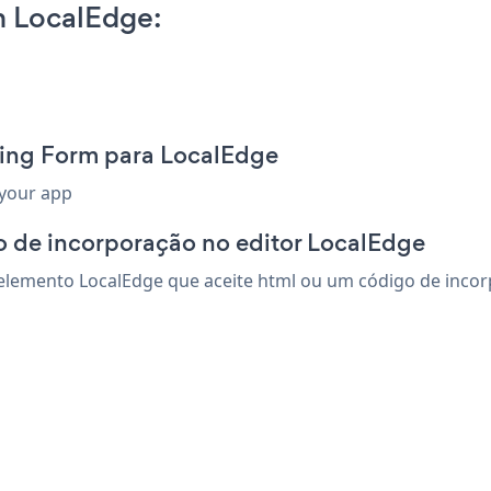
n LocalEdge:
ting Form para LocalEdge
 your app
o de incorporação no editor LocalEdge
lemento LocalEdge que aceite html ou um código de incorpo