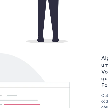
Al
um
Vo
qu
Fo
Out
cód
ofe