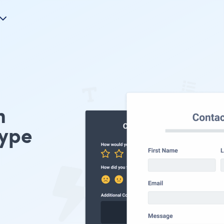
m
type