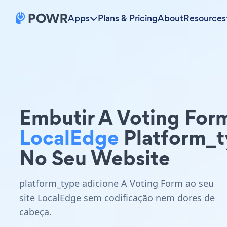
Apps
Plans & Pricing
About
Resources
Embutir A Voting For
LocalEdge
Platform_
No Seu Website
platform_type adicione A Voting Form ao seu
site LocalEdge sem codificação nem dores de
cabeça.