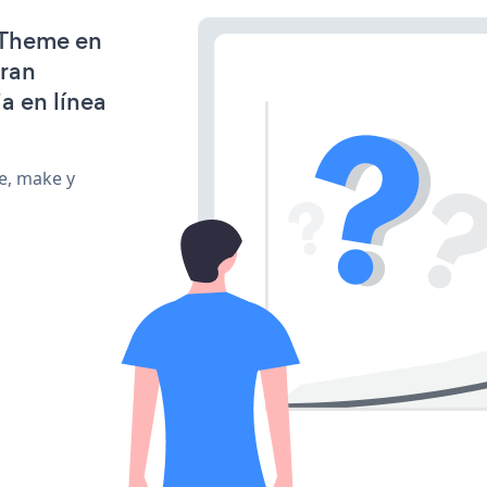
 Theme en
gran
a en línea
te, make y