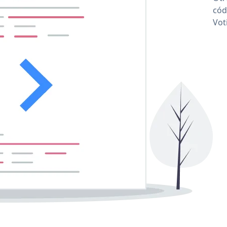
cód
Vot