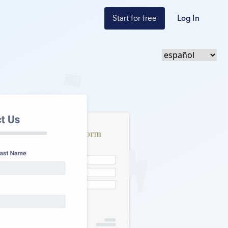
Start for free
Log In