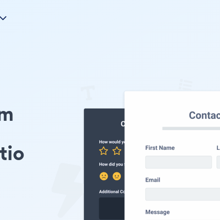
rm
tio