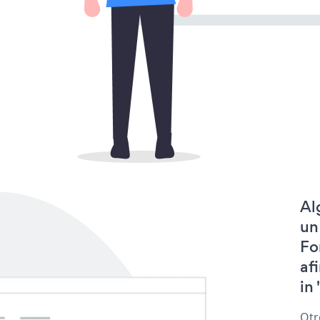
Al
un
Fo
af
in 
Otr