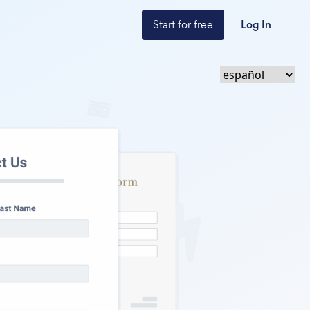
Start for free
Log In