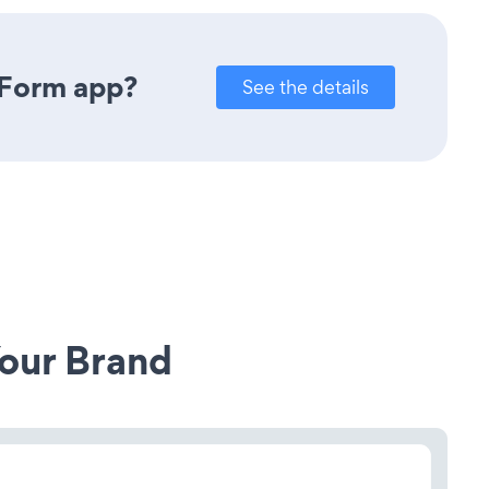
 Form app?
See the details
our Brand