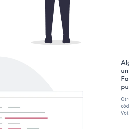
Al
un
Fo
pu
Otr
cód
Vot