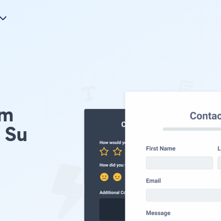
rm
 Su