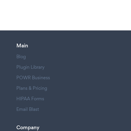
Main
Blog
Plugin Library
POWR Business
Plans & Pricing
HIPAA Forms
Email Blast
Company