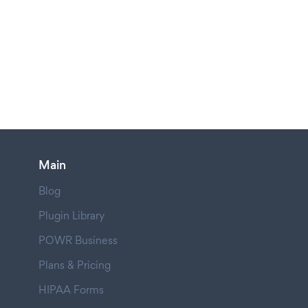
Main
Blog
Plugin Library
POWR Business
Plans & Pricing
HIPAA Forms