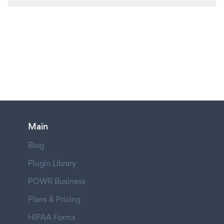
Main
Blog
Plugin Library
POWR Business
Plans & Pricing
HIPAA Forms