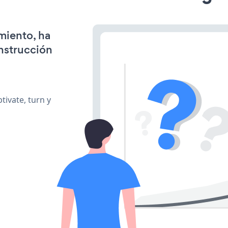
miento, ha
onstrucción
ivate, turn y