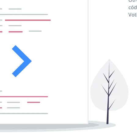
cód
Vot