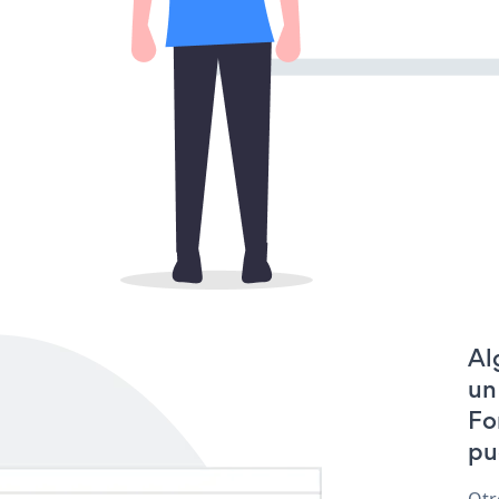
Al
un
Fo
pu
Otr