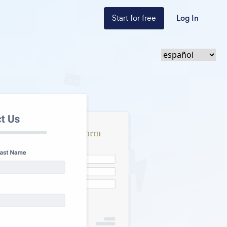
Start for free
Log In