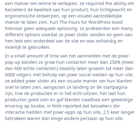
een manier om online te verkopen. ze required the ability om
bezoekers de kwaliteit van hun product, hun lichtgewicht en
ergonomische ontwerpen, op een visueel aantrekkelijke
manier te laten zien. hun The Fours for WordPress bood
hiervoor geen adequate oplossing. ze probeerden een many
different options voordat ze powr slider vonden en geen van
hen leek een onderdeel van de site en was onhandig en
moeilijk te gebruiken.
In a small amount of time van het aanmelden met de powr-
pop-up konden ze grow hun contacten meer dan 250% (meer
dan 600 echte contacten) steadily laten groeien tot meer dan
6000 volgers met behulp van powr social voeden op hun site.
ze added powr slider als een visuele manier om hun klanten
snel te laten zien, aangezien ze landing on de startpagina
zijn, hoe de producten er in het echt uitzien. het laat hun
producten goed zien en gaf klanten naadloos een geweldige
ervaring op locatie. in feite reported dat bezoekers die
interactie hadden met powr-apps op hun site, 2,5 keer langer
betrokken waren dan enige andere persoon op hun site.