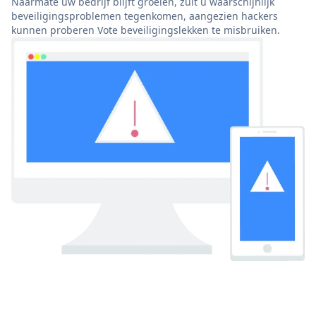
Naarmate uw bedrijf blijft groeien, zult u waarschijnlijk
beveiligingsproblemen tegenkomen, aangezien hackers
kunnen proberen Vote beveiligingslekken te misbruiken.