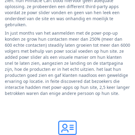
zien. hun Pinnacle Cart bood hiervoor geen adequate
oplossing. ze probeerden een different third-party apps
voordat ze powr slider vonden en geen van hen leek een
onderdeel van de site en was onhandig en moeilijk te
gebruiken.
In just months van het aanmelden met de powr-pop-up
konden ze grow hun contacten meer dan 250% (meer dan
600 echte contacten) steadily laten groeien tot meer dan 6000
volgers met behulp van powr social voeden op hun site. ze
added powr slider als een visuele manier om hun klanten
snel te laten zien, aangezien ze landing on de startpagina
zijn, hoe de producten er in het echt uitzien. het laat hun
producten goed zien en gaf klanten naadloos een geweldige
ervaring op locatie. in feite discovered dat bezoekers die
interactie hadden met powr-apps op hun site, 2,5 keer langer
betrokken waren dan enige andere persoon op hun site.