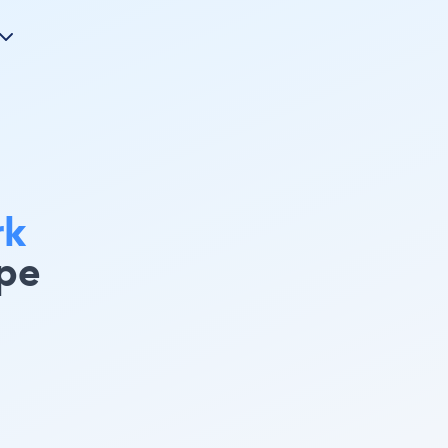
rk
pe