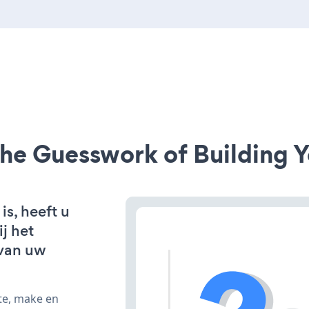
he Guesswork of Building Y
is, heeft u
j het
van uw
te, make en