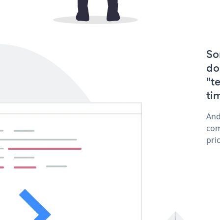
So
do
"t
ti
And
com
pri