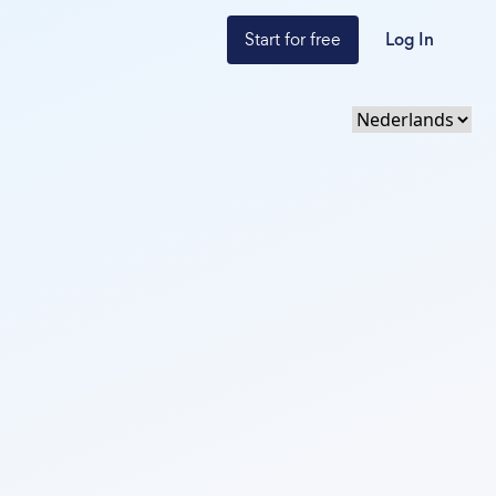
Start for free
Log In