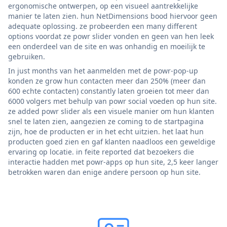
ergonomische ontwerpen, op een visueel aantrekkelijke
manier te laten zien. hun NetDimensions bood hiervoor geen
adequate oplossing. ze probeerden een many different
options voordat ze powr slider vonden en geen van hen leek
een onderdeel van de site en was onhandig en moeilijk te
gebruiken.
In just months van het aanmelden met de powr-pop-up
konden ze grow hun contacten meer dan 250% (meer dan
600 echte contacten) constantly laten groeien tot meer dan
6000 volgers met behulp van powr social voeden op hun site.
ze added powr slider als een visuele manier om hun klanten
snel te laten zien, aangezien ze coming to de startpagina
zijn, hoe de producten er in het echt uitzien. het laat hun
producten goed zien en gaf klanten naadloos een geweldige
ervaring op locatie. in feite reported dat bezoekers die
interactie hadden met powr-apps op hun site, 2,5 keer langer
betrokken waren dan enige andere persoon op hun site.