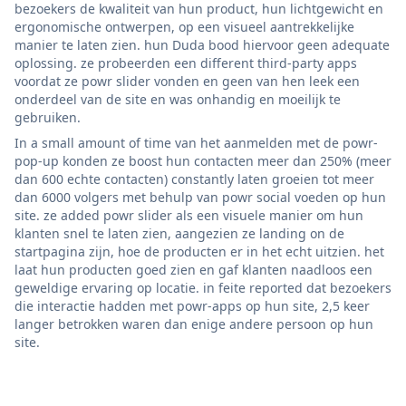
bezoekers de kwaliteit van hun product, hun lichtgewicht en
ergonomische ontwerpen, op een visueel aantrekkelijke
manier te laten zien. hun Duda bood hiervoor geen adequate
oplossing. ze probeerden een different third-party apps
voordat ze powr slider vonden en geen van hen leek een
onderdeel van de site en was onhandig en moeilijk te
gebruiken.
In a small amount of time van het aanmelden met de powr-
pop-up konden ze boost hun contacten meer dan 250% (meer
dan 600 echte contacten) constantly laten groeien tot meer
dan 6000 volgers met behulp van powr social voeden op hun
site. ze added powr slider als een visuele manier om hun
klanten snel te laten zien, aangezien ze landing on de
startpagina zijn, hoe de producten er in het echt uitzien. het
laat hun producten goed zien en gaf klanten naadloos een
geweldige ervaring op locatie. in feite reported dat bezoekers
die interactie hadden met powr-apps op hun site, 2,5 keer
langer betrokken waren dan enige andere persoon op hun
site.