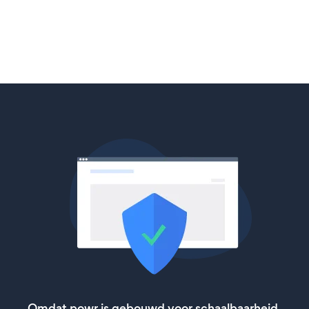
Omdat powr is gebouwd voor schaalbaarheid,