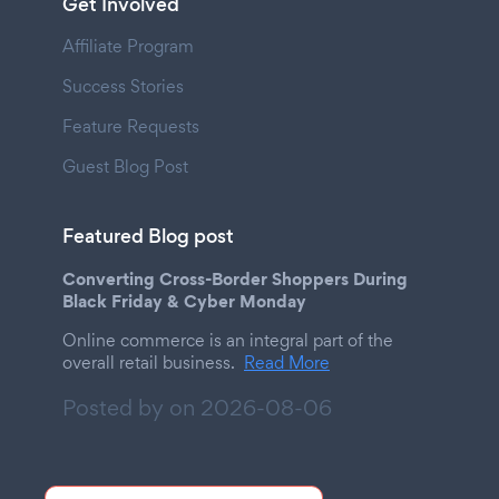
Get Involved
Affiliate Program
Success Stories
Feature Requests
Guest Blog Post
Featured Blog post
Converting Cross-Border Shoppers During
Black Friday & Cyber Monday
Online commerce is an integral part of the
overall retail business.
Read More
Posted by on
2026-08-06