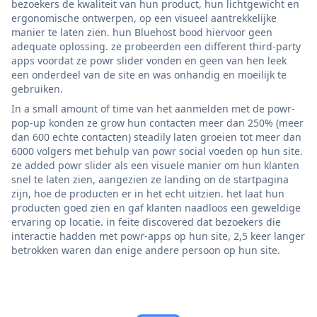
bezoekers de kwaliteit van hun product, hun lichtgewicht en
ergonomische ontwerpen, op een visueel aantrekkelijke
manier te laten zien. hun Bluehost bood hiervoor geen
adequate oplossing. ze probeerden een different third-party
apps voordat ze powr slider vonden en geen van hen leek
een onderdeel van de site en was onhandig en moeilijk te
gebruiken.
In a small amount of time van het aanmelden met de powr-
pop-up konden ze grow hun contacten meer dan 250% (meer
dan 600 echte contacten) steadily laten groeien tot meer dan
6000 volgers met behulp van powr social voeden op hun site.
ze added powr slider als een visuele manier om hun klanten
snel te laten zien, aangezien ze landing on de startpagina
zijn, hoe de producten er in het echt uitzien. het laat hun
producten goed zien en gaf klanten naadloos een geweldige
ervaring op locatie. in feite discovered dat bezoekers die
interactie hadden met powr-apps op hun site, 2,5 keer langer
betrokken waren dan enige andere persoon op hun site.