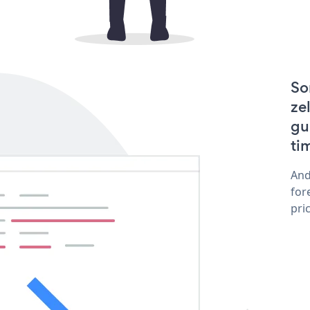
So
ze
gu
ti
And
for
pri