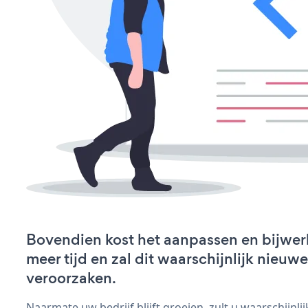
Bovendien kost het aanpassen en bijwer
meer tijd en zal dit waarschijnlijk nieu
veroorzaken.
Naarmate uw bedrijf blijft groeien, zult u waarschijnl