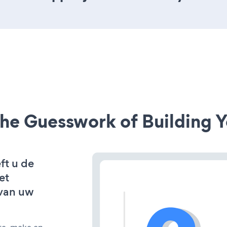
he Guesswork of Building Y
ft u de
et
van uw