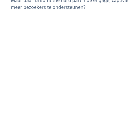
Maar daarna komt the hard part: hoe engage, captiva
meer bezoekers te ondersteunen?