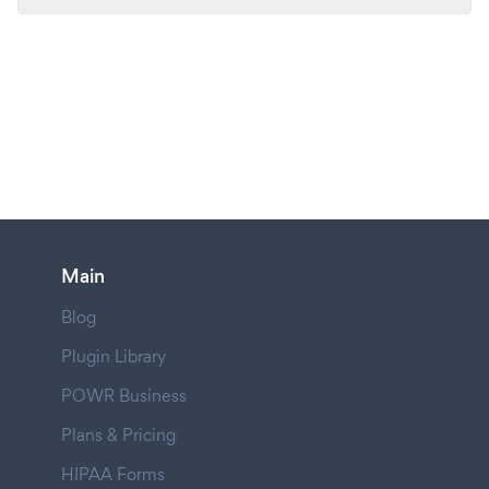
Main
Blog
Plugin Library
POWR Business
Plans & Pricing
HIPAA Forms