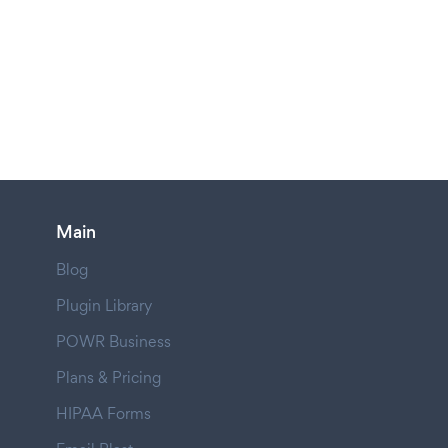
Main
Blog
Plugin Library
POWR Business
Plans & Pricing
HIPAA Forms