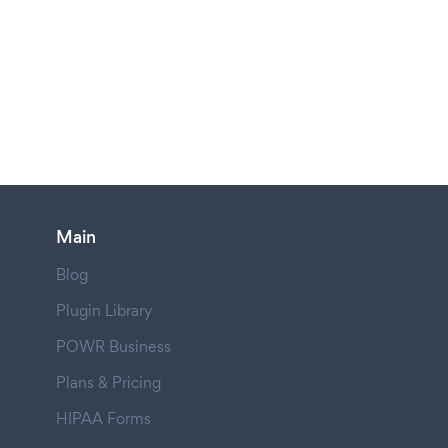
Main
Blog
Plugin Library
POWR Business
Plans & Pricing
HIPAA Forms