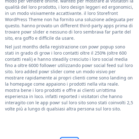
modo per vendere online. wanted per mostrare ai visitatori la
qualità del loro prodotto, i loro design leggeri ed ergonomici,
in un modo visivamente accattivante. il loro Storefront
WordPress Theme non ha fornito una soluzione adeguata per
questo. hanno provato un different third-party apps prima di
trovare powr slider e nessuno di loro sembrava far parte del
sito, era goffo e difficile da usare.
Nel just months della registrazione con powr popup sono
stati in grado di grow i loro contatti oltre il 250% (oltre 600
contatti reali) e hanno steadily cresciuto i loro social media
fino a oltre 6000 follower utilizzando powr social feed sul loro
sito. loro added powr slider come un modo visivo per
mostrare rapidamente ai propri clienti come sono landing on
la homepage come appaiono i prodotti nella vita reale.
mostra bene i loro prodotti e offre ai clienti un'ottima
esperienza in loco. infatti reported i visitatori che hanno
interagito con le app powr sul loro sito sono stati coinvolti 2,5
volte più a lungo di qualsiasi altra persona sul loro sito.