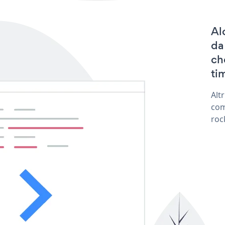
Al
da
ch
tim
Alt
com
roc