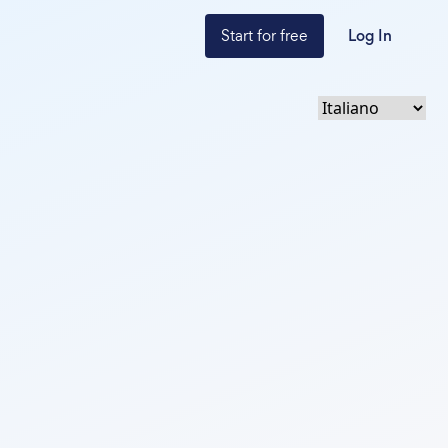
Start for free
Log In