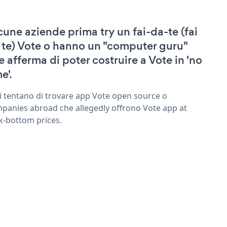
cune aziende prima try un fai-da-te (fai
 te) Vote o hanno un "computer guru"
e afferma di poter costruire a Vote in 'no
e'.
ri tentano di trovare app Vote open source o
panies abroad che allegedly offrono Vote app at
k-bottom prices.