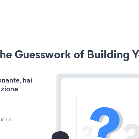
he Guesswork of Building Y
onante, hai
azione
urn e