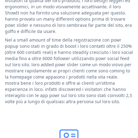
visitatori la qualità del loro prodotto, i loro design leggeri ed
ergonomici, in un modo visivamente accattivante. il loro
ShowIt non ha fornito una soluzione adeguata per questo.
hanno provato un many different options prima di trovare
powr slider e nessuno di loro sembrava far parte del sito, era
goffo e difficile da usare.
Nel a small amount of time della registrazione con powr
popup sono stati in grado di boost i loro contatti oltre il 250%
(oltre 600 contatti reali) e hanno steadily cresciuto i loro social
media fino a oltre 6000 follower utilizzando powr social feed
sul loro sito. loro added powr slider come un modo visivo per
mostrare rapidamente ai propri clienti come sono coming to
la homepage come appaiono i prodotti nella vita reale.
mostra bene i loro prodotti e offre ai clienti un'ottima
esperienza in loco. infatti discovered i visitatori che hanno
interagito con le app powr sul loro sito sono stati coinvolti 2,5
volte più a lungo di qualsiasi altra persona sul loro sito.