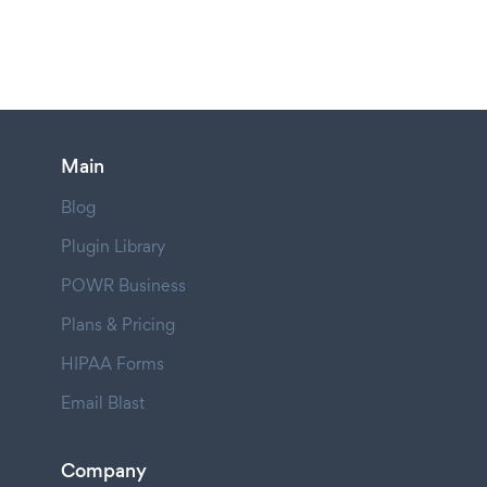
Main
Blog
Plugin Library
POWR Business
Plans & Pricing
HIPAA Forms
Email Blast
Company