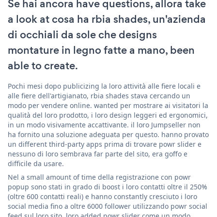
Se hai ancora have questions, allora take
a look at cosa ha rbia shades, un'azienda
di occhiali da sole che designs
montature in legno fatte a mano, been
able to create.
Pochi mesi dopo publicizing la loro attività alle fiere locali e
alle fiere dell'artigianato, rbia shades stava cercando un
modo per vendere online. wanted per mostrare ai visitatori la
qualità del loro prodotto, i loro design leggeri ed ergonomici,
in un modo visivamente accattivante. il loro Jumpseller non
ha fornito una soluzione adeguata per questo. hanno provato
un different third-party apps prima di trovare powr slider e
nessuno di loro sembrava far parte del sito, era goffo e
difficile da usare.
Nel a small amount of time della registrazione con powr
popup sono stati in grado di boost i loro contatti oltre il 250%
(oltre 600 contatti reali) e hanno constantly cresciuto i loro
social media fino a oltre 6000 follower utilizzando powr social
feed sul loro sito. loro added powr slider come un modo