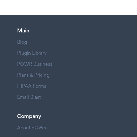
Main
Blog
Plugin Library
POWR Business
Plans & Pricing
HIPAA Forms
Email Blast
Company
About POWR