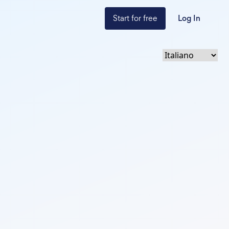
Start for free
Log In