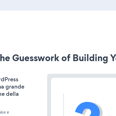
he Guesswork of Building Y
ordPress
ima grande
ne della
ake e