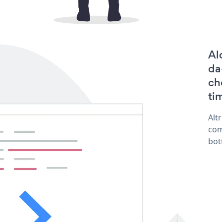
Al
da
ch
tim
Alt
com
bot