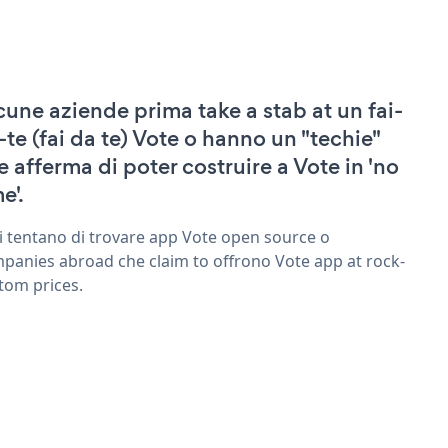
cune aziende prima take a stab at un fai-
-te (fai da te) Vote o hanno un "techie"
e afferma di poter costruire a Vote in 'no
e'.
ri tentano di trovare app Vote open source o
panies abroad che claim to offrono Vote app at rock-
tom prices.