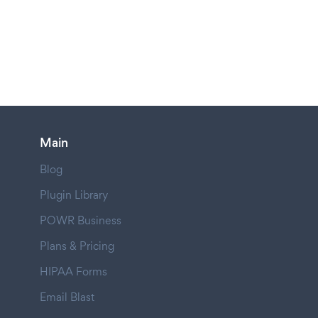
Main
Blog
Plugin Library
POWR Business
Plans & Pricing
HIPAA Forms
Email Blast