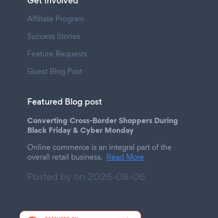
Get Involved
Affiliate Program
Success Stories
Feature Requests
Guest Blog Post
Featured Blog post
Converting Cross-Border Shoppers During
Black Friday & Cyber Monday
Online commerce is an integral part of the
overall retail business.
Read More
Posted by on
2026-08-06