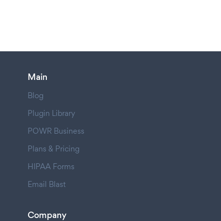
Main
Blog
Plugin Library
POWR Business
Plans & Pricing
HIPAA Forms
Email Blast
Company