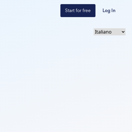
Start for free
Log In