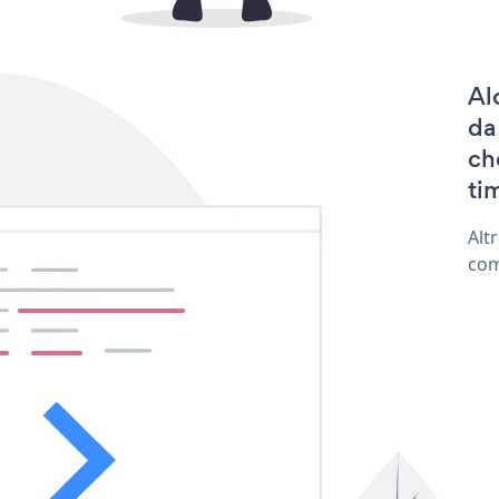
Al
da
ch
tim
Alt
com