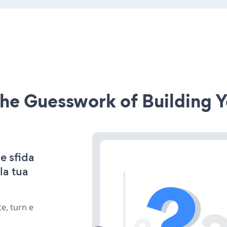
he Guesswork of Building Y
e sfida
la tua
e, turn e