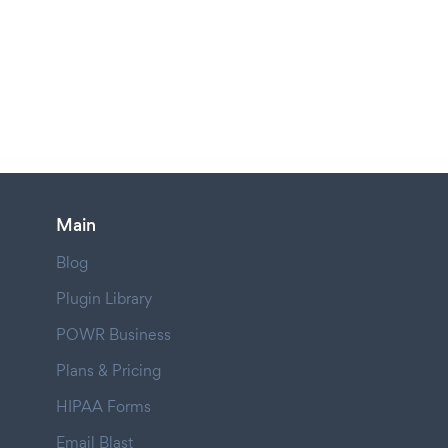
Main
Blog
Plugin Library
POWR Business
Plans & Pricing
HIPAA Forms
Email Blast