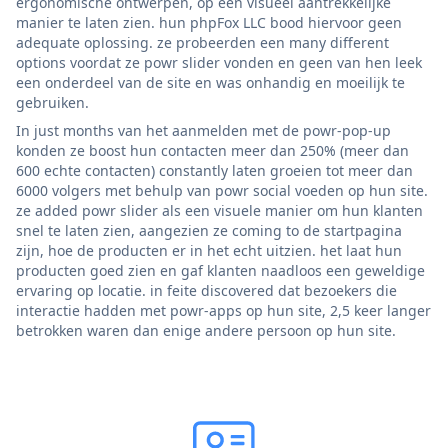
ergonomische ontwerpen, op een visueel aantrekkelijke
manier te laten zien. hun phpFox LLC bood hiervoor geen
adequate oplossing. ze probeerden een many different
options voordat ze powr slider vonden en geen van hen leek
een onderdeel van de site en was onhandig en moeilijk te
gebruiken.
In just months van het aanmelden met de powr-pop-up
konden ze boost hun contacten meer dan 250% (meer dan
600 echte contacten) constantly laten groeien tot meer dan
6000 volgers met behulp van powr social voeden op hun site.
ze added powr slider als een visuele manier om hun klanten
snel te laten zien, aangezien ze coming to de startpagina
zijn, hoe de producten er in het echt uitzien. het laat hun
producten goed zien en gaf klanten naadloos een geweldige
ervaring op locatie. in feite discovered dat bezoekers die
interactie hadden met powr-apps op hun site, 2,5 keer langer
betrokken waren dan enige andere persoon op hun site.