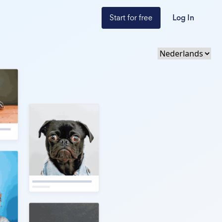
Start for free
Log In