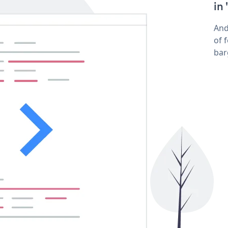
in
And
of 
bar