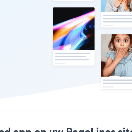
ed app op uw PageLines site