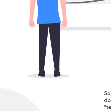
So
do
"t