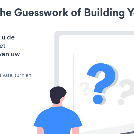
he Guesswork of Building Y
 u de
et
van uw
ivate, turn en