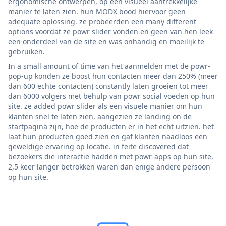
ergonomische ontwerpen, op een visueel aantrekkelijke
manier te laten zien. hun MODX bood hiervoor geen
adequate oplossing. ze probeerden een many different
options voordat ze powr slider vonden en geen van hen leek
een onderdeel van de site en was onhandig en moeilijk te
gebruiken.
In a small amount of time van het aanmelden met de powr-
pop-up konden ze boost hun contacten meer dan 250% (meer
dan 600 echte contacten) constantly laten groeien tot meer
dan 6000 volgers met behulp van powr social voeden op hun
site. ze added powr slider als een visuele manier om hun
klanten snel te laten zien, aangezien ze landing on de
startpagina zijn, hoe de producten er in het echt uitzien. het
laat hun producten goed zien en gaf klanten naadloos een
geweldige ervaring op locatie. in feite discovered dat
bezoekers die interactie hadden met powr-apps op hun site,
2,5 keer langer betrokken waren dan enige andere persoon
op hun site.