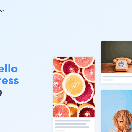
ello
ress
e