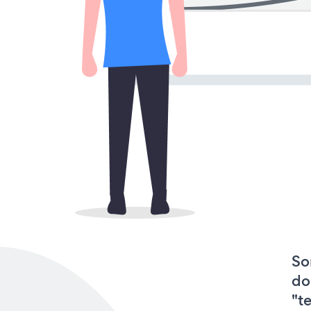
So
do
"t