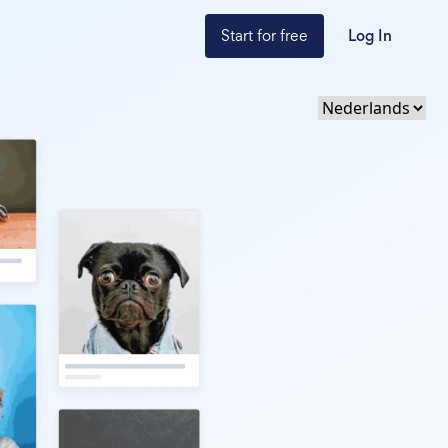
Start for free
Log In