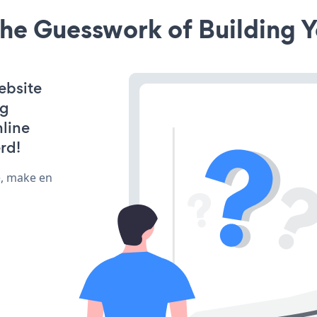
he Guesswork of Building Y
ebsite
ng
line
rd!
e, make en