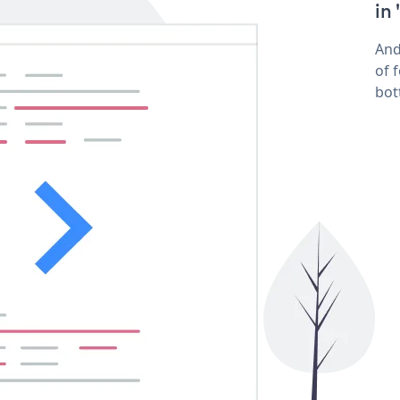
in
And
of 
bot