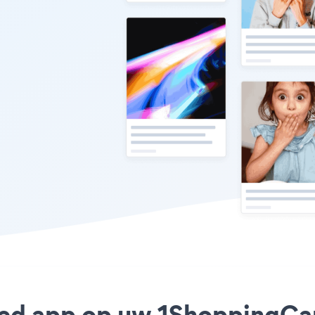
eed app op uw 1ShoppingCart