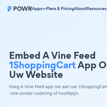
Apps
Plans & Pricing
About
Resources
Embed A Vine Feed
1ShoppingCart
App O
Uw Website
Voeg A Vine Feed app toe aan uw 1ShoppingCar
-site zonder codering of hoofdpijn.