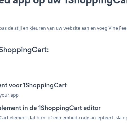
s de stijl en kleuren van uw website aan en voeg Vine Feed
1ShoppingCart:
ent voor 1ShoppingCart
 your app
element in de 1ShoppingCart editor
rt element dat html of een embed-code accepteert. sla op, 