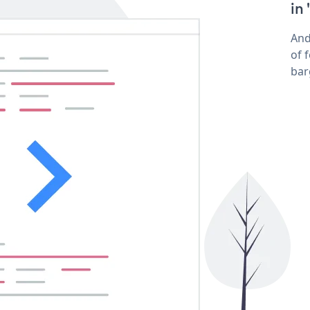
in
And
of 
bar