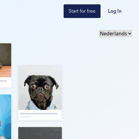
Start for free
Log In