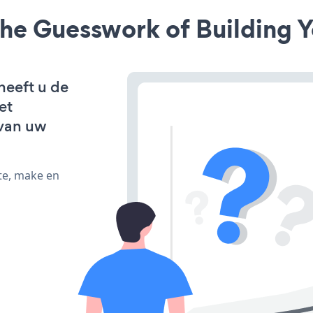
he Guesswork of Building Y
heeft u de
et
van uw
te, make en