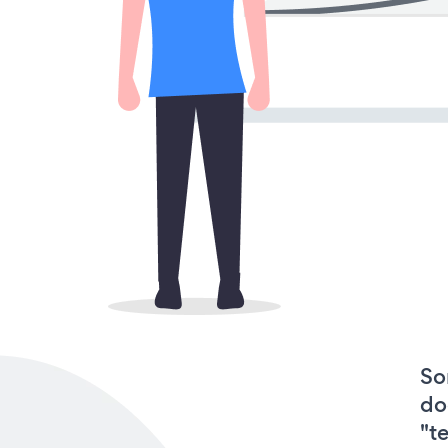
So
do
"t