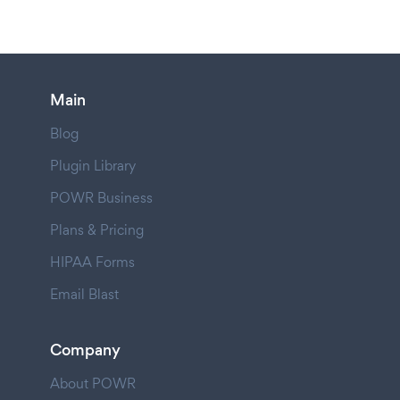
Main
Blog
Plugin Library
POWR Business
Plans & Pricing
HIPAA Forms
Email Blast
Company
About POWR