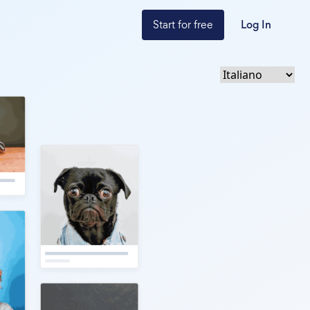
Start for free
Log In