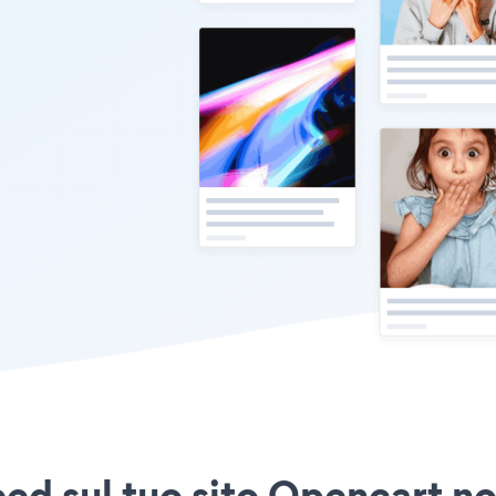
ed sul tuo sito Opencart non