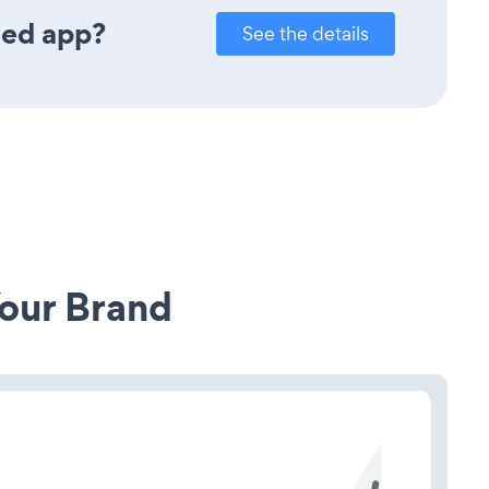
eed app?
See the details
our Brand