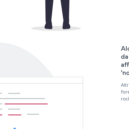
Al
da
af
'no
Alt
for
roc